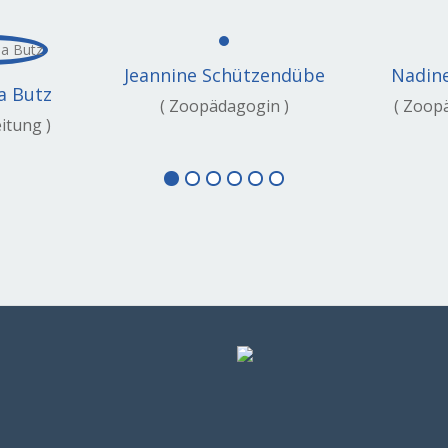
Jeannine Schützendübe
Nadin
a Butz
( Zoopädagogin )
( Zoop
eitung )