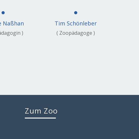
e Naßhan
Tim Schönleber
Zoo
ädagogin )
( Zoopädagoge )
( S
Zum Zoo