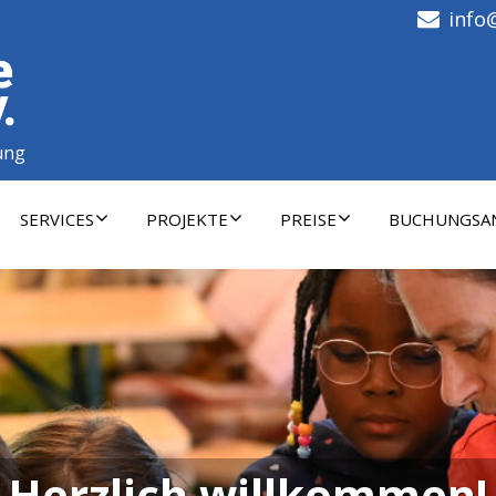
info
ung
SERVICES
PROJEKTE
PREISE
BUCHUNGSA
Herzlich willkommen!