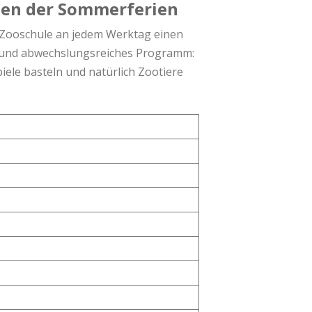
hen der Sommerferien
e Zooschule an jedem Werktag einen
es und abwechslungsreiches Programm:
ele basteln und na­türlich Zootiere