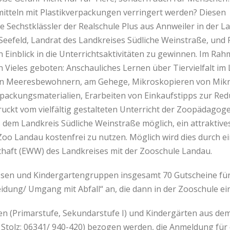
itteln mit Plastikverpackungen verringert werden? Diesen
 Sechstklässler der Realschule Plus aus Annweiler in der 
eefeld, Landrat des Landkreises Südliche Weinstraße, und R
n Einblick in die Unterrichtsaktivitäten zu gewinnen. Im Ra
n Vieles geboten: Anschauliches Lernen über Tiervielfalt 
 Meeresbewohnern, am Gehege, Mikroskopieren von Mikro
rpackungsmaterialien, Erarbeiten von Einkaufstipps zur Red
ckt vom vielfältig gestalteten Unterricht der Zoopädagogen
 dem Landkreis Südliche Weinstraße möglich, ein attraktive
o Landau kostenfrei zu nutzen. Möglich wird dies durch ei
chaft (EWW) des Landkreises mit der Zooschule Landau.
ssen und Kindergartengruppen insgesamt 70 Gutscheine für
dung/ Umgang mit Abfall“ an, die dann in der Zooschule e
n (Primarstufe, Sekundarstufe I) und Kindergärten aus de
Stolz: 06341/ 940-420) bezogen werden, die Anmeldung für 