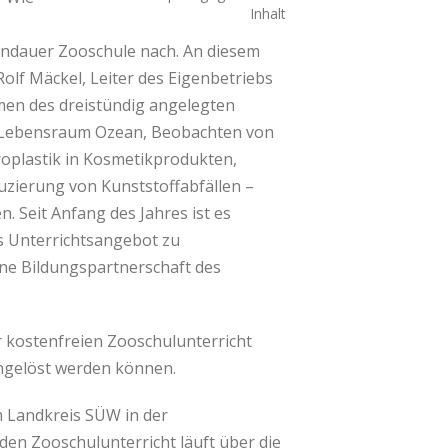
Inhalt
Landauer Zooschule nach. An diesem
olf Mäckel, Leiter des Eigenbetriebs
hmen des dreistündig angelegten
im Lebensraum Ozean, Beobachten von
plastik in Kosmetikprodukten,
uzierung von Kunststoffabfällen –
. Seit Anfang des Jahres ist es
s Unterrichtsangebot zu
ne Bildungspartnerschaft des
 kostenfreien Zooschulunterricht
ingelöst werden können.
m Landkreis SÜW in der
den Zooschulunterricht läuft über die