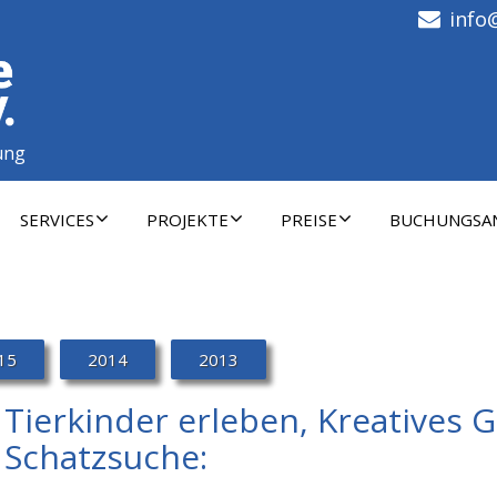
info
ung
SERVICES
PROJEKTE
PREISE
BUCHUNGSA
15
2014
2013
Tierkinder erleben, Kreatives G
Schatzsuche: