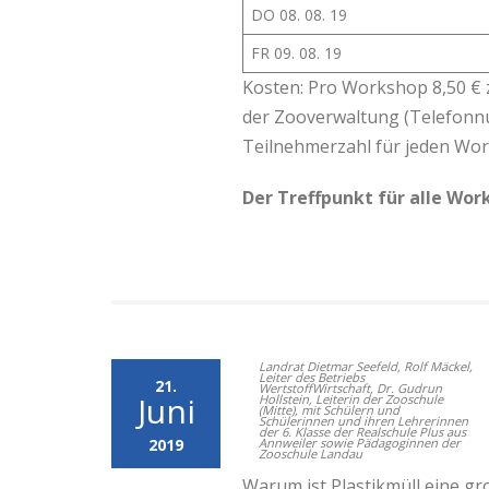
DO 08. 08. 19
FR 09. 08. 19
Kosten: Pro Workshop 8,50 € z
der Zooverwaltung (Telefonnu
Teilnehmerzahl für jeden Wor
Der Treffpunkt für alle Wor
Landrat Dietmar Seefeld, Rolf Mäckel,
Leiter des Betriebs
21.
WertstoffWirtschaft, Dr. Gudrun
Juni
Hollstein, Leiterin der Zooschule
(Mitte), mit Schülern und
Schülerinnen und ihren Lehrerinnen
der 6. Klasse der Realschule Plus aus
2019
Annweiler sowie Pädagoginnen der
Zooschule Landau
Warum ist Plastikmüll eine gr