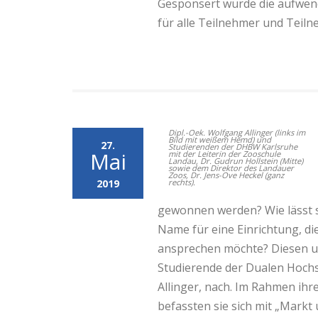
Gesponsert wurde die aufwend
für alle Teilnehmer und Teiln
Dipl.-Oek. Wolfgang Allinger (links im
Bild mit weißem Hemd) und
27.
Studierenden der DHBW Karlsruhe
Mai
mit der Leiterin der Zooschule
Landau, Dr. Gudrun Hollstein (Mitte)
sowie dem Direktor des Landauer
Zoos, Dr. Jens-Ove Heckel (ganz
2019
rechts).
gewonnen werden? Wie lässt si
Name für eine Einrichtung, di
ansprechen möchte? Diesen u
Studierende der Dualen Hochs
Allinger, nach. Im Rahmen ih
befassten sie sich mit „Markt