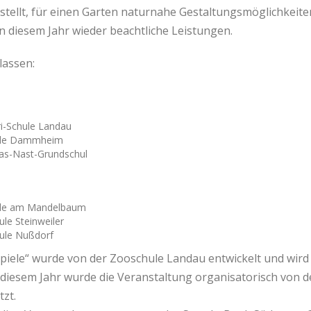
tellt, für einen Garten naturnahe Gestaltungsmöglichkeiten 
in diesem Jahr wieder beachtliche Leistungen.
lassen:
ri-Schule Landau
chule Dammheim
mas-Nast-Grundschul
hule am Mandelbaum
ule Steinweiler
hule Nußdorf
ele“ wurde von der Zooschule Landau entwickelt und wird 
n diesem Jahr wurde die Veranstaltung organisatorisch von 
zt.