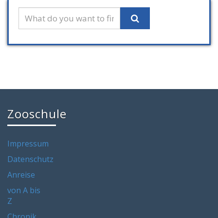
Zooschule
Impressum
Datenschutz
Anreise
von A bis
Z
Chronik